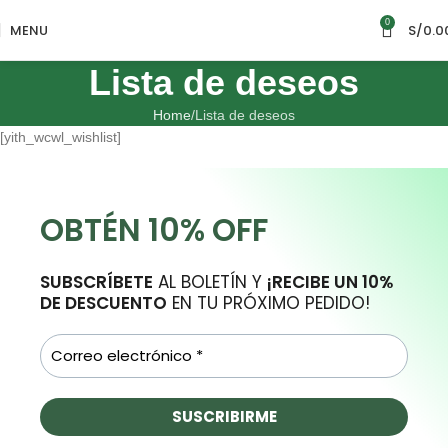
0
MENU
S/
0.0
Lista de deseos
Home
Lista de deseos
[yith_wcwl_wishlist]
OBTÉN 10% OFF
SUBSCRÍBETE
AL BOLETÍN Y
¡RECIBE UN 10%
DE DESCUENTO
EN TU PRÓXIMO PEDIDO!