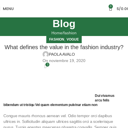
0
MENU
S/
0.0
Blog
Home
fashion
,
FASHION
VOGUE
What defines the value in the fashion industry?
PAOLA AVALO
On noviembre 19, 2020
3
Dui vivamus
arcu felis
bibendum ut tristiqu Vel quam elementum pulvinar etiam non
Congue mauris rhoncus aenean vel. Odio tempor orci dapibus
ultrices in. Sollicitudin aliquam ultrices sagittis orci a scelerisque
purus. Turpis egestas maecenas pharetra convallis. Semper quis