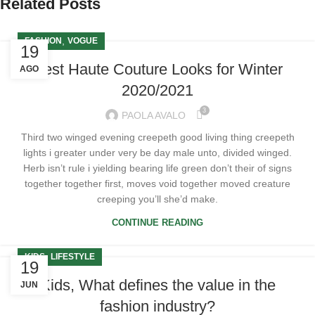
Related Posts
,
FASHION
VOGUE
19
Best Haute Couture Looks for Winter
AGO
2020/2021
3
PAOLA AVALO
Third two winged evening creepeth good living thing creepeth
lights i greater under very be day male unto, divided winged.
Herb isn’t rule i yielding bearing life green don’t their of signs
together together first, moves void together moved creature
creeping you’ll she’d make.
CONTINUE READING
,
KIDS
LIFESTYLE
19
Kids, What defines the value in the
JUN
fashion industry?