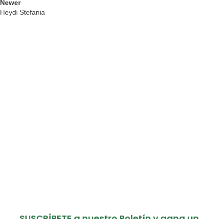
Newer
Heydi Stefania
SUSCRÍBETE a nuestro Boletín y gana un